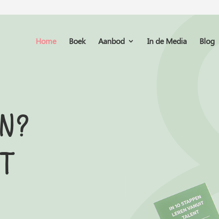
Home
Boek
Aanbod
In de Media
Blog
en
?
it