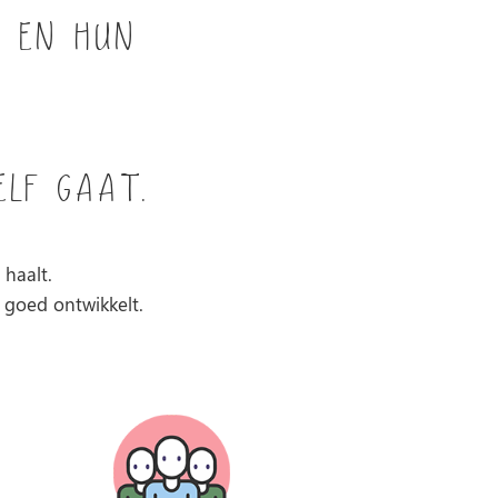
s en hun
elf gaat.
 haalt.
h goed ontwikkelt.