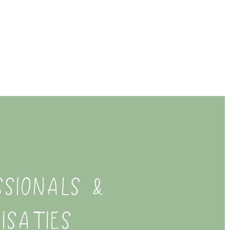
ssionals &
isaties