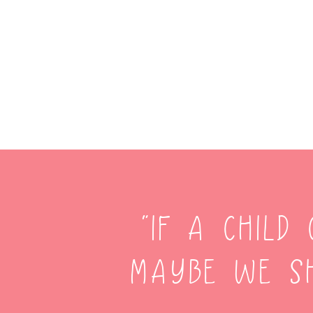
“If a chil
maybe we s