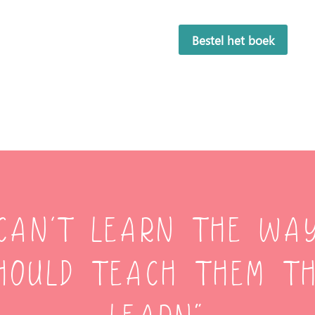
Bestel het boek
d can’t learn the wa
hould teach them t