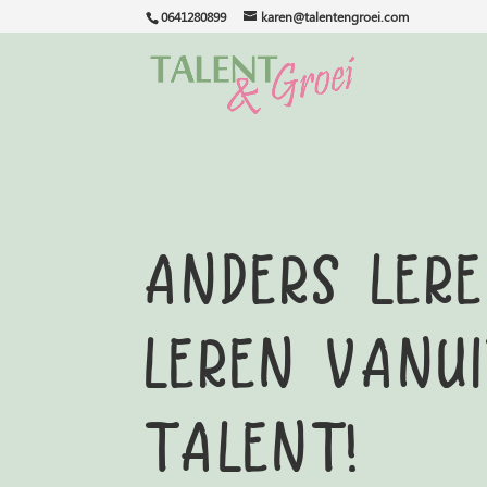
0641280899
karen@talentengroei.com
Anders ler
Leren vanu
talent!