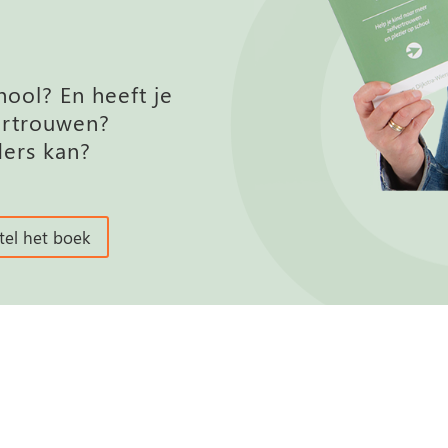
chool? En heeft je
ertrouwen?
ders kan?
tel het boek