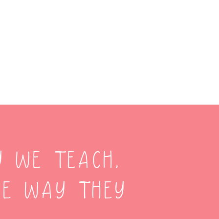
y we teach,
he way they