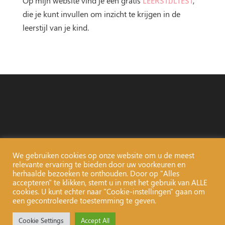
Op mijn website vind je een gratis
LEERSTIJLTEST
,
die je kunt invullen om inzicht te krijgen in de
leerstijl van je kind.
We gebruiken cookies op onze website om u de meest
relevante ervaring te bieden door uw voorkeuren en
herhaalde bezoeken te onthouden. Door op "Alles
accepteren" te klikken, stemt u in met het gebruik van ALLE
cookies. U kunt echter naar "Cookie-instellingen" gaan om
een gecontroleerde toestemming te geven.
Copyright 2015 - 2022 | Karen Dijkstra | All Rights Reserved |
Cookie Settings
Accept All