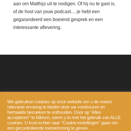
aan om Matthijs uit te nodigen. Of hij nu te gast is,
of de host van jouw podcast… je hebt een
gegarandeerd een boeiend gesprek en een
interessante aflevering.
We gebruiken cookies op onze website om u de meest
relevante ervaring te bieden door uw voorkeuren en
herhaalde bezoeken te onthouden. Door op "Alles
accepteren" te klikken, stemt u in met het gebruik van ALLE
cookies. U kunt echter naar "Cookie-instellingen" gaan om
een gecontroleerde toestemming te geven.