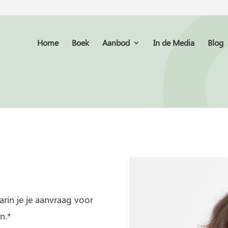
Home
Boek
Aanbod
In de Media
Blog
arin je je aanvraag voor
n.*