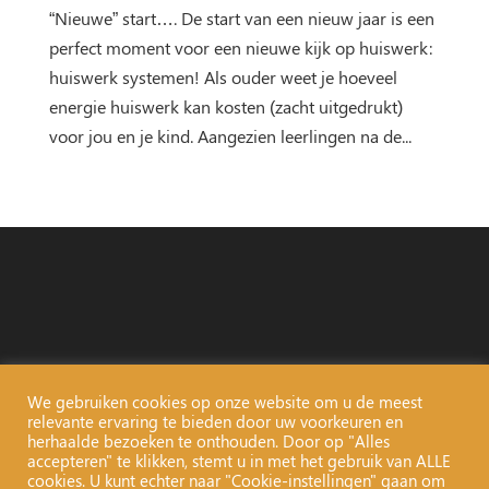
“Nieuwe” start…. De start van een nieuw jaar is een
perfect moment voor een nieuwe kijk op huiswerk:
huiswerk systemen! Als ouder weet je hoeveel
energie huiswerk kan kosten (zacht uitgedrukt)
voor jou en je kind. Aangezien leerlingen na de...
We gebruiken cookies op onze website om u de meest
relevante ervaring te bieden door uw voorkeuren en
herhaalde bezoeken te onthouden. Door op "Alles
accepteren" te klikken, stemt u in met het gebruik van ALLE
cookies. U kunt echter naar "Cookie-instellingen" gaan om