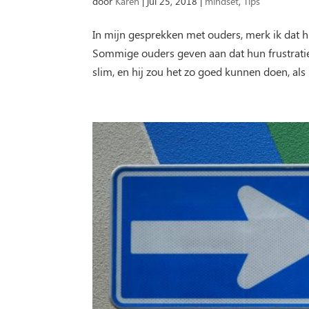
door
Karen
|
jul 25, 2018
|
mindset
,
Tips
In mijn gesprekken met ouders, merk ik dat h
Sommige ouders geven aan dat hun frustratie 
slim, en hij zou het zo goed kunnen doen, als hi